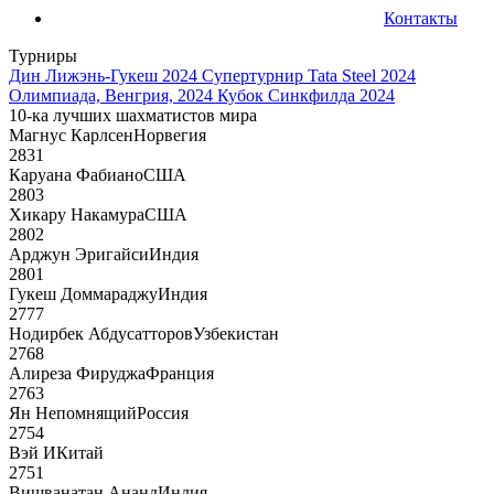
Контакты
Турниры
Дин Лижэнь-Гукеш 2024
Супертурнир Tata Steel 2024
Олимпиада, Венгрия, 2024
Кубок Синкфилда 2024
10-ка лучших шахматистов мира
Магнус Карлсен
Норвегия
2831
Каруана Фабиано
США
2803
Хикару Накамура
США
2802
Арджун Эригайси
Индия
2801
Гукеш Доммараджу
Индия
2777
Нодирбек Абдусатторов
Узбекистан
2768
Алиреза Фируджа
Франция
2763
Ян Непомнящий
Россия
2754
Вэй И
Китай
2751
Вишванатан Ананд
Индия