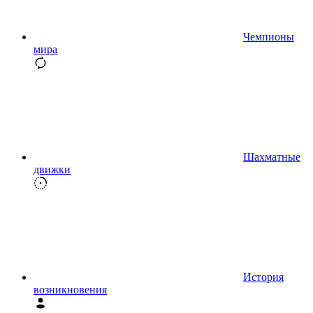
Чемпионы
мира
Шахматные
движки
История
возникновения