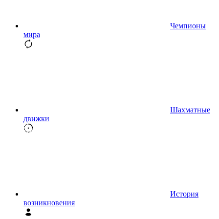
Чемпионы
мира
Шахматные
движки
История
возникновения