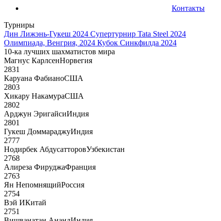
Контакты
Турниры
Дин Лижэнь-Гукеш 2024
Супертурнир Tata Steel 2024
Олимпиада, Венгрия, 2024
Кубок Синкфилда 2024
10-ка лучших шахматистов мира
Магнус Карлсен
Норвегия
2831
Каруана Фабиано
США
2803
Хикару Накамура
США
2802
Арджун Эригайси
Индия
2801
Гукеш Доммараджу
Индия
2777
Нодирбек Абдусатторов
Узбекистан
2768
Алиреза Фируджа
Франция
2763
Ян Непомнящий
Россия
2754
Вэй И
Китай
2751
Вишванатан Ананд
Индия