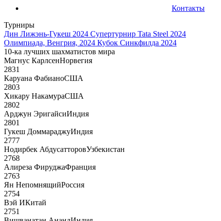
Контакты
Турниры
Дин Лижэнь-Гукеш 2024
Супертурнир Tata Steel 2024
Олимпиада, Венгрия, 2024
Кубок Синкфилда 2024
10-ка лучших шахматистов мира
Магнус Карлсен
Норвегия
2831
Каруана Фабиано
США
2803
Хикару Накамура
США
2802
Арджун Эригайси
Индия
2801
Гукеш Доммараджу
Индия
2777
Нодирбек Абдусатторов
Узбекистан
2768
Алиреза Фируджа
Франция
2763
Ян Непомнящий
Россия
2754
Вэй И
Китай
2751
Вишванатан Ананд
Индия