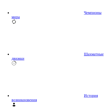
Чемпионы
мира
Шахматные
движки
История
возникновения