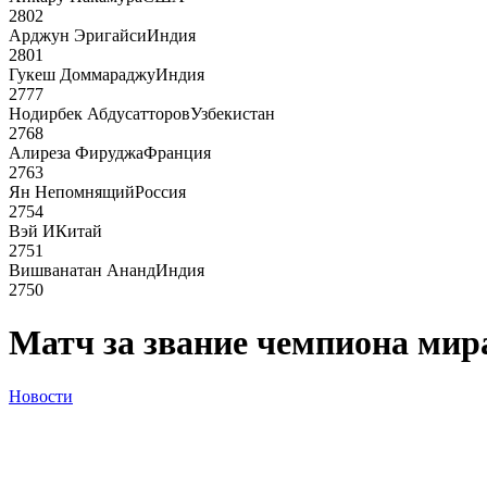
2802
Арджун Эригайси
Индия
2801
Гукеш Доммараджу
Индия
2777
Нодирбек Абдусатторов
Узбекистан
2768
Алиреза Фируджа
Франция
2763
Ян Непомнящий
Россия
2754
Вэй И
Китай
2751
Вишванатан Ананд
Индия
2750
Матч за звание чемпиона мир
Новости