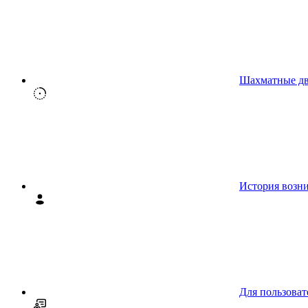
Шахматные д
История возн
Для пользоват