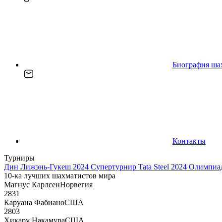
Биография ша
Контакты
Турниры
Дин Лижэнь-Гукеш 2024
Супертурнир Tata Steel 2024
Олимпиад
10-ка лучших шахматистов мира
Магнус Карлсен
Норвегия
2831
Каруана Фабиано
США
2803
Хикару Накамура
США