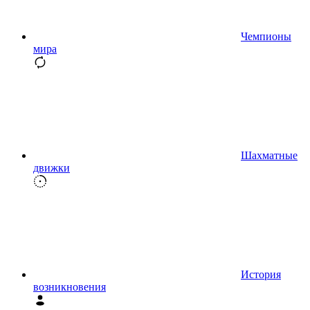
Чемпионы
мира
Шахматные
движки
История
возникновения