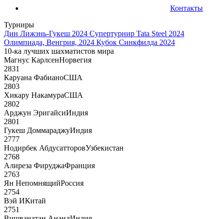
Контакты
Турниры
Дин Лижэнь-Гукеш 2024
Супертурнир Tata Steel 2024
Олимпиада, Венгрия, 2024
Кубок Синкфилда 2024
10-ка лучших шахматистов мира
Магнус Карлсен
Норвегия
2831
Каруана Фабиано
США
2803
Хикару Накамура
США
2802
Арджун Эригайси
Индия
2801
Гукеш Доммараджу
Индия
2777
Нодирбек Абдусатторов
Узбекистан
2768
Алиреза Фируджа
Франция
2763
Ян Непомнящий
Россия
2754
Вэй И
Китай
2751
Вишванатан Ананд
Индия