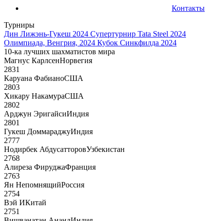
Контакты
Турниры
Дин Лижэнь-Гукеш 2024
Супертурнир Tata Steel 2024
Олимпиада, Венгрия, 2024
Кубок Синкфилда 2024
10-ка лучших шахматистов мира
Магнус Карлсен
Норвегия
2831
Каруана Фабиано
США
2803
Хикару Накамура
США
2802
Арджун Эригайси
Индия
2801
Гукеш Доммараджу
Индия
2777
Нодирбек Абдусатторов
Узбекистан
2768
Алиреза Фируджа
Франция
2763
Ян Непомнящий
Россия
2754
Вэй И
Китай
2751
Вишванатан Ананд
Индия