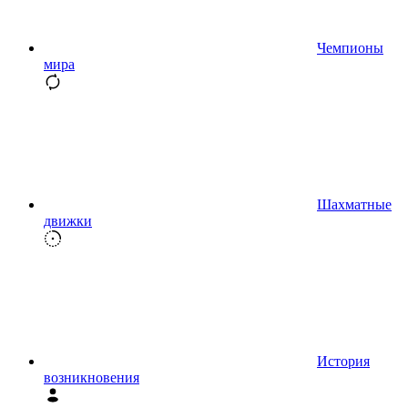
Чемпионы
мира
Шахматные
движки
История
возникновения