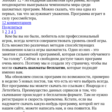
Shredder 12 - легендарная шахматная программа, которая
неоднократно выигрывала чемпионаты мира среди
шахматных программ. Можно сказать, что она одна из
первых, так что заслуживает уважения. Программа играет в
силу гроссмейстера,
12
комментариев
Поделиться
1
2
3
4
5
Кем бы вы ни были, любитель или профессиональный
игрок, всегда хочется совершенствовать уровень своей игры.
Есть множество различных методов способствующих
повышению класса игры шахматиста. Один из них - это
занятия с шахматной программой, которая сильнее обучаемого
"на голову". Сейчас в свободном доступе таких программ
очень много. Поэтому мы и создали эту страничку, чтобы вы
могли
скачать шахматы бесплатно
, которые подходят
именно вам.
Мы обновляем список программ по возможности, примерно
в неделю 5 новых постов, так что есть из чего выбрать всегда.
Все программы вы можете скачать по ссылкам с Янарода и с
Летитбита. Преимущество данных сервисов в том, что
скачивание происходит в бесплатном формате. Там не нужно
регистрации и скорость приемлема. Кстати, если вы
надумаете скачать какую-нибудь программу, которой нет на
нашем сайте, можете написать нам, и она появится. На