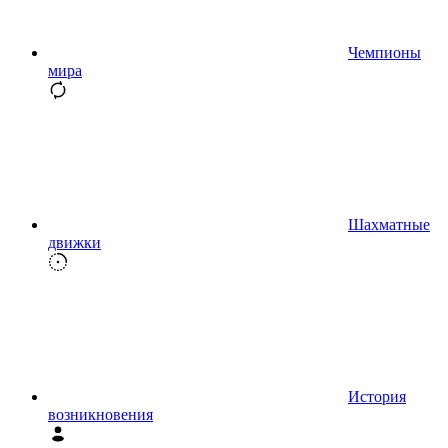
Чемпионы
мира
Шахматные
движки
История
возникновения