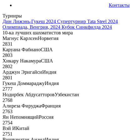
Контакты
Турниры
Дин Лижэнь-Гукеш 2024
Супертурнир Tata Steel 2024
Олимпиада, Венгрия, 2024
Кубок Синкфилда 2024
10-ка лучших шахматистов мира
Магнус Карлсен
Норвегия
2831
Каруана Фабиано
США
2803
Хикару Накамура
США
2802
Арджун Эригайси
Индия
2801
Гукеш Доммараджу
Индия
2777
Нодирбек Абдусатторов
Узбекистан
2768
Алиреза Фируджа
Франция
2763
Ян Непомнящий
Россия
2754
Вэй И
Китай
2751
Вишванатан Ананд
Индия