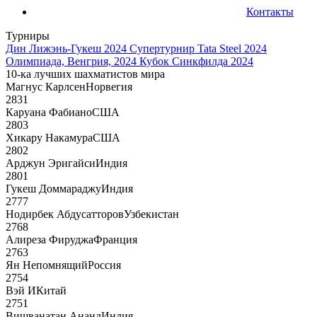
Контакты
Турниры
Дин Лижэнь-Гукеш 2024
Супертурнир Tata Steel 2024
Олимпиада, Венгрия, 2024
Кубок Синкфилда 2024
10-ка лучших шахматистов мира
Магнус Карлсен
Норвегия
2831
Каруана Фабиано
США
2803
Хикару Накамура
США
2802
Арджун Эригайси
Индия
2801
Гукеш Доммараджу
Индия
2777
Нодирбек Абдусатторов
Узбекистан
2768
Алиреза Фируджа
Франция
2763
Ян Непомнящий
Россия
2754
Вэй И
Китай
2751
Вишванатан Ананд
Индия