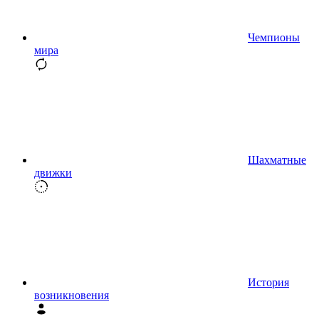
Чемпионы
мира
Шахматные
движки
История
возникновения