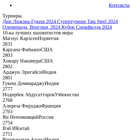
Контакты
Турниры
Дин Лижэнь-Гукеш 2024
Супертурнир Tata Steel 2024
Олимпиада, Венгрия, 2024
Кубок Синкфилда 2024
10-ка лучших шахматистов мира
Магнус Карлсен
Норвегия
2831
Каруана Фабиано
США
2803
Хикару Накамура
США
2802
Арджун Эригайси
Индия
2801
Гукеш Доммараджу
Индия
2777
Нодирбек Абдусатторов
Узбекистан
2768
Алиреза Фируджа
Франция
2763
Ян Непомнящий
Россия
2754
Вэй И
Китай
2751
Вишванатан Ананд
Индия