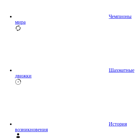
Чемпионы
мира
Шахматные
движки
История
возникновения