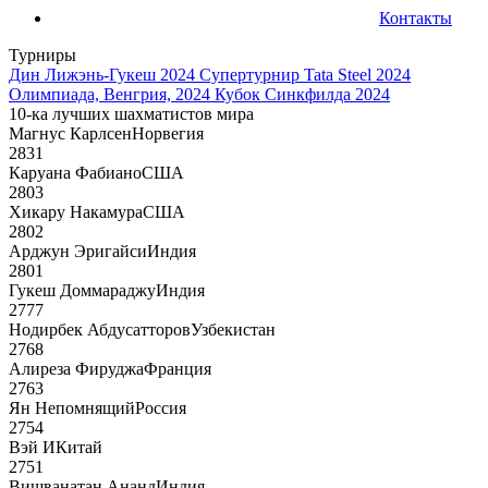
Контакты
Турниры
Дин Лижэнь-Гукеш 2024
Супертурнир Tata Steel 2024
Олимпиада, Венгрия, 2024
Кубок Синкфилда 2024
10-ка лучших шахматистов мира
Магнус Карлсен
Норвегия
2831
Каруана Фабиано
США
2803
Хикару Накамура
США
2802
Арджун Эригайси
Индия
2801
Гукеш Доммараджу
Индия
2777
Нодирбек Абдусатторов
Узбекистан
2768
Алиреза Фируджа
Франция
2763
Ян Непомнящий
Россия
2754
Вэй И
Китай
2751
Вишванатан Ананд
Индия