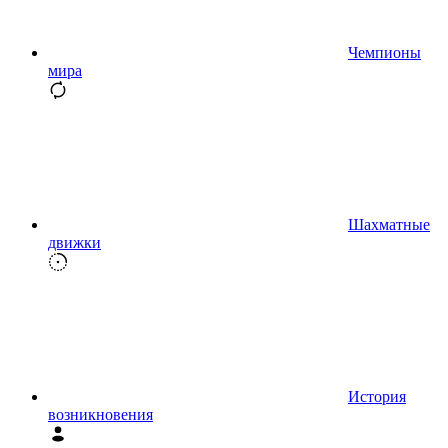
Чемпионы
мира
Шахматные
движки
История
возникновения