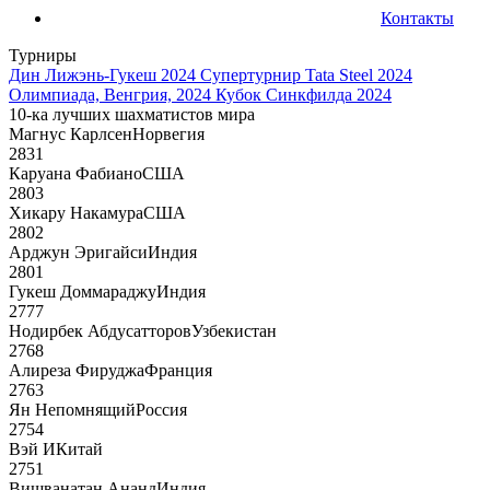
Контакты
Турниры
Дин Лижэнь-Гукеш 2024
Супертурнир Tata Steel 2024
Олимпиада, Венгрия, 2024
Кубок Синкфилда 2024
10-ка лучших шахматистов мира
Магнус Карлсен
Норвегия
2831
Каруана Фабиано
США
2803
Хикару Накамура
США
2802
Арджун Эригайси
Индия
2801
Гукеш Доммараджу
Индия
2777
Нодирбек Абдусатторов
Узбекистан
2768
Алиреза Фируджа
Франция
2763
Ян Непомнящий
Россия
2754
Вэй И
Китай
2751
Вишванатан Ананд
Индия