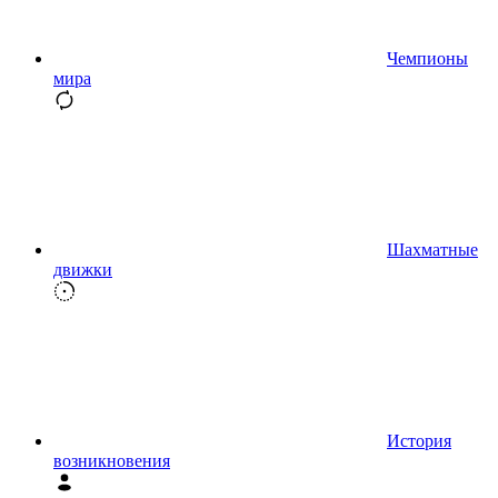
Чемпионы
мира
Шахматные
движки
История
возникновения