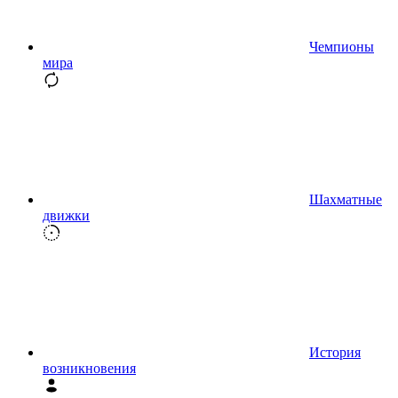
Чемпионы
мира
Шахматные
движки
История
возникновения