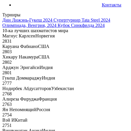
Контакты
Турниры
Дин Лижэнь-Гукеш 2024
Супертурнир Tata Steel 2024
Олимпиада, Венгрия, 2024
Кубок Синкфилда 2024
10-ка лучших шахматистов мира
Магнус Карлсен
Норвегия
2831
Каруана Фабиано
США
2803
Хикару Накамура
США
2802
Арджун Эригайси
Индия
2801
Гукеш Доммараджу
Индия
2777
Нодирбек Абдусатторов
Узбекистан
2768
Алиреза Фируджа
Франция
2763
Ян Непомнящий
Россия
2754
Вэй И
Китай
2751
Вишванатан Ананд
Индия