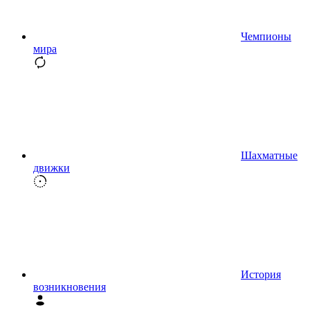
Чемпионы
мира
Шахматные
движки
История
возникновения