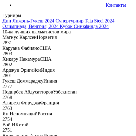
Контакты
Турниры
Дин Лижэнь-Гукеш 2024
Супертурнир Tata Steel 2024
Олимпиада, Венгрия, 2024
Кубок Синкфилда 2024
10-ка лучших шахматистов мира
Магнус Карлсен
Норвегия
2831
Каруана Фабиано
США
2803
Хикару Накамура
США
2802
Арджун Эригайси
Индия
2801
Гукеш Доммараджу
Индия
2777
Нодирбек Абдусатторов
Узбекистан
2768
Алиреза Фируджа
Франция
2763
Ян Непомнящий
Россия
2754
Вэй И
Китай
2751
Вишванатан Ананд
Индия