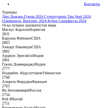
Контакты
Турниры
Дин Лижэнь-Гукеш 2024
Супертурнир Tata Steel 2024
Олимпиада, Венгрия, 2024
Кубок Синкфилда 2024
10-ка лучших шахматистов мира
Магнус Карлсен
Норвегия
2831
Каруана Фабиано
США
2803
Хикару Накамура
США
2802
Арджун Эригайси
Индия
2801
Гукеш Доммараджу
Индия
2777
Нодирбек Абдусатторов
Узбекистан
2768
Алиреза Фируджа
Франция
2763
Ян Непомнящий
Россия
2754
Вэй И
Китай
2751
Вишванатан Ананд
Индия