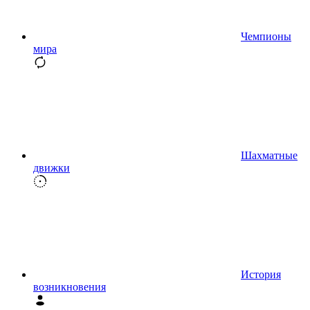
Чемпионы
мира
Шахматные
движки
История
возникновения