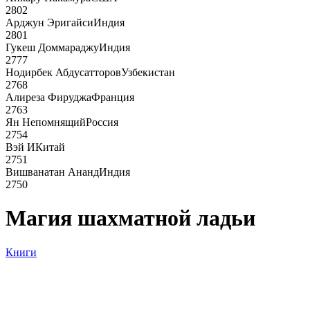
2802
Арджун Эригайси
Индия
2801
Гукеш Доммараджу
Индия
2777
Нодирбек Абдусатторов
Узбекистан
2768
Алиреза Фируджа
Франция
2763
Ян Непомнящий
Россия
2754
Вэй И
Китай
2751
Вишванатан Ананд
Индия
2750
Магия шахматной ладьи
Книги