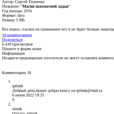
Автор: Сергей Ткаченко
Название: "
Магия шахматной ладьи
"
Год выхода: 2016
Формат: djvu
Размер: 5 Mb
Все верно, ссылки на скачивание нет и не будет больше никог
18
комментариев
Поделиться
6 439 просмотров
Пишите в форме ниже
Информация
Незарегестрированные посетители не могут оставлять коммента
Комментарии
18
tpfsmk
Добрый день,будьте добры книгу на tpfsmk@mail.ru
6 июня 2022 19:35
0
slonik
Цитата: tpfsmk