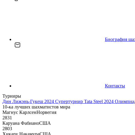
Биография ша
Контакты
Турниры
Дин Лижэнь-Гукеш 2024
Супертурнир Tata Steel 2024
Олимпиад
10-ка лучших шахматистов мира
Магнус Карлсен
Норвегия
2831
Каруана Фабиано
США
2803
Хикару Накамура
США