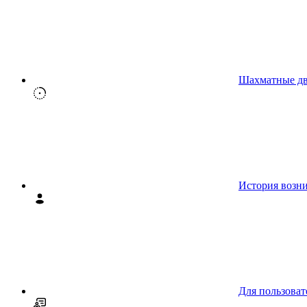
Шахматные д
История возн
Для пользоват