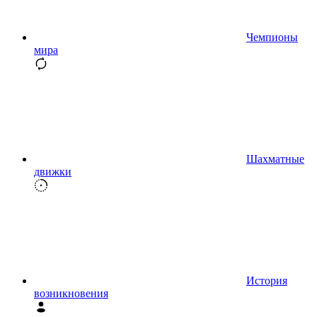
Чемпионы
мира
Шахматные
движки
История
возникновения