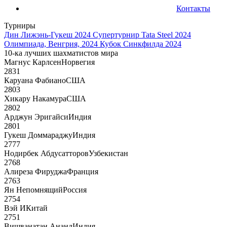
Контакты
Турниры
Дин Лижэнь-Гукеш 2024
Супертурнир Tata Steel 2024
Олимпиада, Венгрия, 2024
Кубок Синкфилда 2024
10-ка лучших шахматистов мира
Магнус Карлсен
Норвегия
2831
Каруана Фабиано
США
2803
Хикару Накамура
США
2802
Арджун Эригайси
Индия
2801
Гукеш Доммараджу
Индия
2777
Нодирбек Абдусатторов
Узбекистан
2768
Алиреза Фируджа
Франция
2763
Ян Непомнящий
Россия
2754
Вэй И
Китай
2751
Вишванатан Ананд
Индия