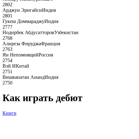
2802
Арджун Эригайси
Индия
2801
Гукеш Доммараджу
Индия
2777
Нодирбек Абдусатторов
Узбекистан
2768
Алиреза Фируджа
Франция
2763
Ян Непомнящий
Россия
2754
Вэй И
Китай
2751
Вишванатан Ананд
Индия
2750
Как играть дебют
Книги