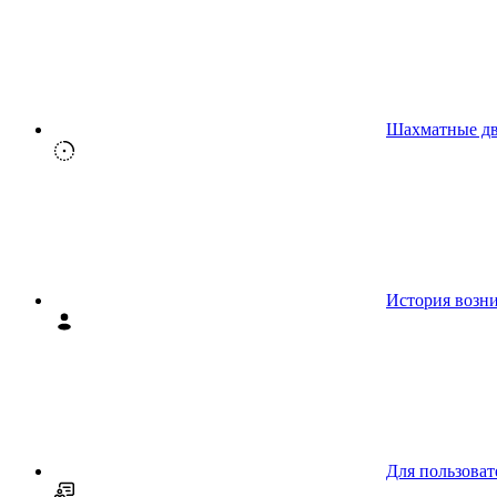
Шахматные д
История возн
Для пользоват