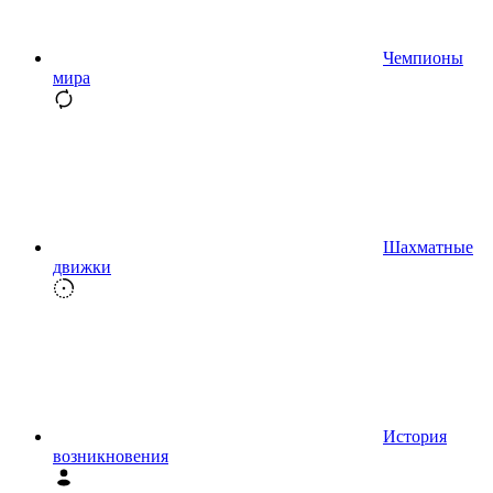
Чемпионы
мира
Шахматные
движки
История
возникновения