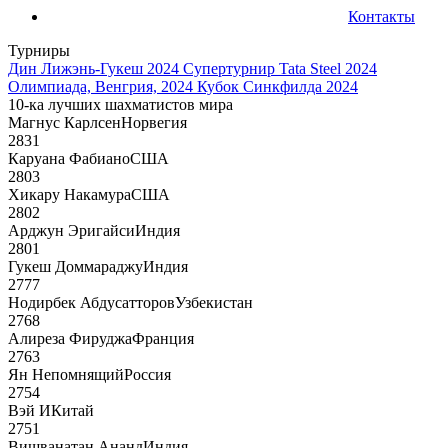
Контакты
Турниры
Дин Лижэнь-Гукеш 2024
Супертурнир Tata Steel 2024
Олимпиада, Венгрия, 2024
Кубок Синкфилда 2024
10-ка лучших шахматистов мира
Магнус Карлсен
Норвегия
2831
Каруана Фабиано
США
2803
Хикару Накамура
США
2802
Арджун Эригайси
Индия
2801
Гукеш Доммараджу
Индия
2777
Нодирбек Абдусатторов
Узбекистан
2768
Алиреза Фируджа
Франция
2763
Ян Непомнящий
Россия
2754
Вэй И
Китай
2751
Вишванатан Ананд
Индия