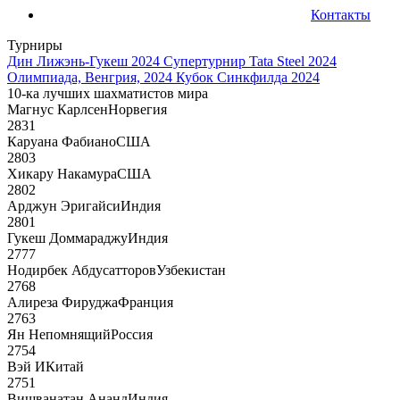
Контакты
Турниры
Дин Лижэнь-Гукеш 2024
Супертурнир Tata Steel 2024
Олимпиада, Венгрия, 2024
Кубок Синкфилда 2024
10-ка лучших шахматистов мира
Магнус Карлсен
Норвегия
2831
Каруана Фабиано
США
2803
Хикару Накамура
США
2802
Арджун Эригайси
Индия
2801
Гукеш Доммараджу
Индия
2777
Нодирбек Абдусатторов
Узбекистан
2768
Алиреза Фируджа
Франция
2763
Ян Непомнящий
Россия
2754
Вэй И
Китай
2751
Вишванатан Ананд
Индия