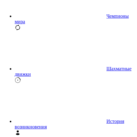
Чемпионы
мира
Шахматные
движки
История
возникновения