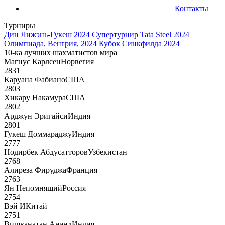
Контакты
Турниры
Дин Лижэнь-Гукеш 2024
Супертурнир Tata Steel 2024
Олимпиада, Венгрия, 2024
Кубок Синкфилда 2024
10-ка лучших шахматистов мира
Магнус Карлсен
Норвегия
2831
Каруана Фабиано
США
2803
Хикару Накамура
США
2802
Арджун Эригайси
Индия
2801
Гукеш Доммараджу
Индия
2777
Нодирбек Абдусатторов
Узбекистан
2768
Алиреза Фируджа
Франция
2763
Ян Непомнящий
Россия
2754
Вэй И
Китай
2751
Вишванатан Ананд
Индия