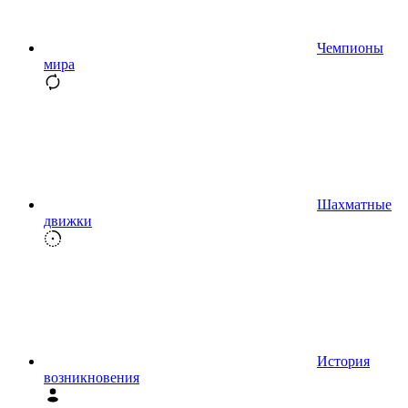
Чемпионы
мира
Шахматные
движки
История
возникновения