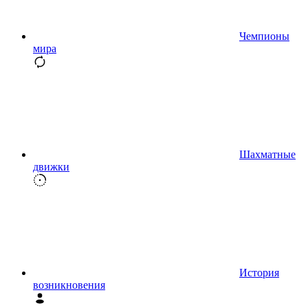
Чемпионы
мира
Шахматные
движки
История
возникновения