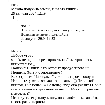
Игорь
Можно получить ссылку и на эту книгу ?
29 августа 2024 12:19
-1
slonik
Это 3 раз Вам скинули ссылку на эту книгу.
Повнимательнее, пожалуйста.
29 августа 2024 12:23
0
Игорь
Доброе утро .
slonik, не надо так реагировать ))) Я смотрю очень
внимательно ))
Получил 13 книг, 2 из которых продублированы....
Пришли, Хоть и с опозданием )))
Как в фильме "12 стульев" , один из героев говорит: -
Извините, у меня все ходы записаны... )) Что с этой
книгой, я не пойму )) Не пойму куда она уходит ) Но на
почте у меня по прежнему её нет ..... Могу и скриншот
прислать )))
Не получил ещё одну книгу, но я нашёл и скачал её на
просторах интернета....