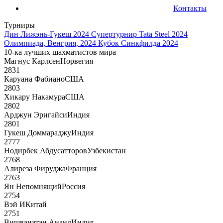
Контакты
Турниры
Дин Лижэнь-Гукеш 2024
Супертурнир Tata Steel 2024
Олимпиада, Венгрия, 2024
Кубок Синкфилда 2024
10-ка лучших шахматистов мира
Магнус Карлсен
Норвегия
2831
Каруана Фабиано
США
2803
Хикару Накамура
США
2802
Арджун Эригайси
Индия
2801
Гукеш Доммараджу
Индия
2777
Нодирбек Абдусатторов
Узбекистан
2768
Алиреза Фируджа
Франция
2763
Ян Непомнящий
Россия
2754
Вэй И
Китай
2751
Вишванатан Ананд
Индия