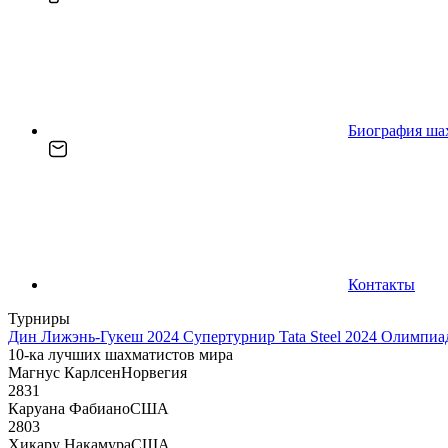
Биография ша
Контакты
Турниры
Дин Лижэнь-Гукеш 2024
Супертурнир Tata Steel 2024
Олимпиад
10-ка лучших шахматистов мира
Магнус Карлсен
Норвегия
2831
Каруана Фабиано
США
2803
Хикару Накамура
США