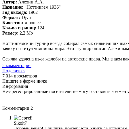
Автор:
Алехин А.А.
Название:
"Ноттингем 1936"
Год выхода:
1962
Формат:
Djvu
Качество:
хорошее
Кол-во страниц:
124
Размер:
2,2 Mb
Ноттингемский турнир всегда собирал самых сильнейших шахм
заявку на титул чемпиона мира. Этот турнир описан Алехиным,
Ссылка удалена из-за жалобы на авторские права. Мы знаем ка
2
комментария
Поделиться
7 014 просмотров
Пишите в форме ниже
Информация
Незарегестрированные посетители не могут оставлять коммента
Комментарии
2
Sikolt7
Добрый вечер! Пошлите, пожалуйста, книгу "Ноттингем 