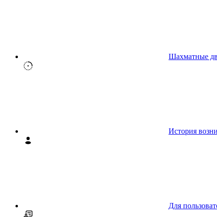
Шахматные д
История возн
Для пользоват