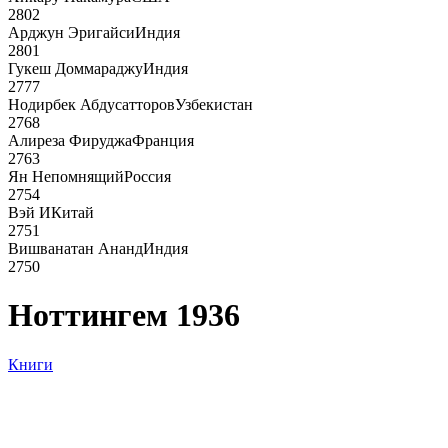
2802
Арджун Эригайси
Индия
2801
Гукеш Доммараджу
Индия
2777
Нодирбек Абдусатторов
Узбекистан
2768
Алиреза Фируджа
Франция
2763
Ян Непомнящий
Россия
2754
Вэй И
Китай
2751
Вишванатан Ананд
Индия
2750
Ноттингем 1936
Книги