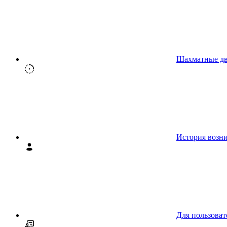
Шахматные д
История возн
Для пользоват