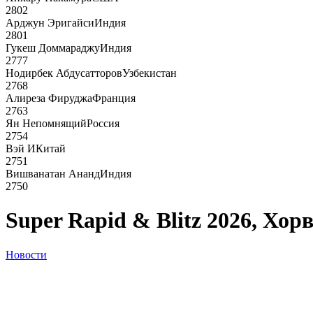
2802
Арджун Эригайси
Индия
2801
Гукеш Доммараджу
Индия
2777
Нодирбек Абдусатторов
Узбекистан
2768
Алиреза Фируджа
Франция
2763
Ян Непомнящий
Россия
2754
Вэй И
Китай
2751
Вишванатан Ананд
Индия
2750
Super Rapid & Blitz 2026, Хор
Новости