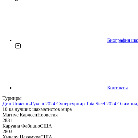
Биография ша
Контакты
Турниры
Дин Лижэнь-Гукеш 2024
Супертурнир Tata Steel 2024
Олимпиад
10-ка лучших шахматистов мира
Магнус Карлсен
Норвегия
2831
Каруана Фабиано
США
2803
Хикару Накамура
США