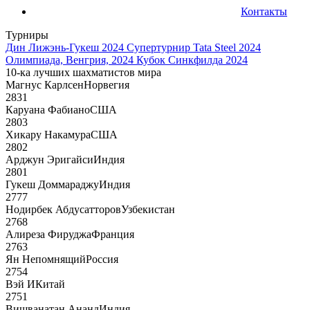
Контакты
Турниры
Дин Лижэнь-Гукеш 2024
Супертурнир Tata Steel 2024
Олимпиада, Венгрия, 2024
Кубок Синкфилда 2024
10-ка лучших шахматистов мира
Магнус Карлсен
Норвегия
2831
Каруана Фабиано
США
2803
Хикару Накамура
США
2802
Арджун Эригайси
Индия
2801
Гукеш Доммараджу
Индия
2777
Нодирбек Абдусатторов
Узбекистан
2768
Алиреза Фируджа
Франция
2763
Ян Непомнящий
Россия
2754
Вэй И
Китай
2751
Вишванатан Ананд
Индия