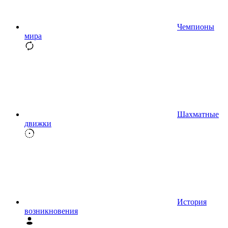
Чемпионы
мира
Шахматные
движки
История
возникновения