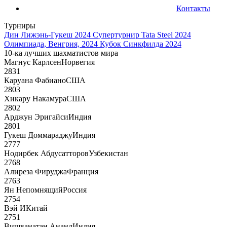
Контакты
Турниры
Дин Лижэнь-Гукеш 2024
Супертурнир Tata Steel 2024
Олимпиада, Венгрия, 2024
Кубок Синкфилда 2024
10-ка лучших шахматистов мира
Магнус Карлсен
Норвегия
2831
Каруана Фабиано
США
2803
Хикару Накамура
США
2802
Арджун Эригайси
Индия
2801
Гукеш Доммараджу
Индия
2777
Нодирбек Абдусатторов
Узбекистан
2768
Алиреза Фируджа
Франция
2763
Ян Непомнящий
Россия
2754
Вэй И
Китай
2751
Вишванатан Ананд
Индия