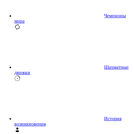
Чемпионы
мира
Шахматные
движки
История
возникновения