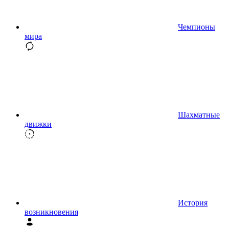
Чемпионы
мира
Шахматные
движки
История
возникновения