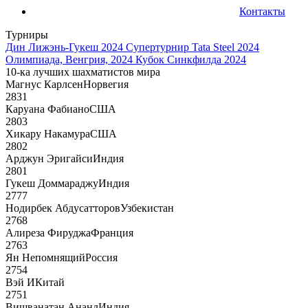
Контакты
Турниры
Дин Лижэнь-Гукеш 2024
Супертурнир Tata Steel 2024
Олимпиада, Венгрия, 2024
Кубок Синкфилда 2024
10-ка лучших шахматистов мира
Магнус Карлсен
Норвегия
2831
Каруана Фабиано
США
2803
Хикару Накамура
США
2802
Арджун Эригайси
Индия
2801
Гукеш Доммараджу
Индия
2777
Нодирбек Абдусатторов
Узбекистан
2768
Алиреза Фируджа
Франция
2763
Ян Непомнящий
Россия
2754
Вэй И
Китай
2751
Вишванатан Ананд
Индия