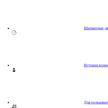
Шахматные д
История возн
Для пользоват