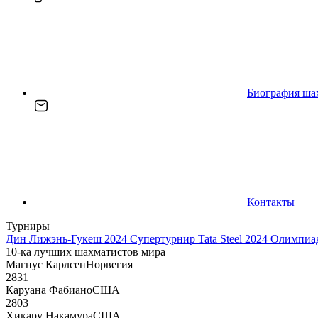
Биография ша
Контакты
Турниры
Дин Лижэнь-Гукеш 2024
Супертурнир Tata Steel 2024
Олимпиад
10-ка лучших шахматистов мира
Магнус Карлсен
Норвегия
2831
Каруана Фабиано
США
2803
Хикару Накамура
США