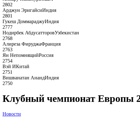
2802
Арджун Эригайси
Индия
2801
Гукеш Доммараджу
Индия
2777
Нодирбек Абдусатторов
Узбекистан
2768
Алиреза Фируджа
Франция
2763
Ян Непомнящий
Россия
2754
Вэй И
Китай
2751
Вишванатан Ананд
Индия
2750
Клубный чемпионат Европы 
Новости