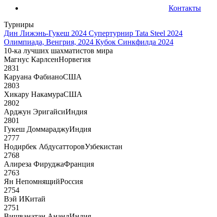
Контакты
Турниры
Дин Лижэнь-Гукеш 2024
Супертурнир Tata Steel 2024
Олимпиада, Венгрия, 2024
Кубок Синкфилда 2024
10-ка лучших шахматистов мира
Магнус Карлсен
Норвегия
2831
Каруана Фабиано
США
2803
Хикару Накамура
США
2802
Арджун Эригайси
Индия
2801
Гукеш Доммараджу
Индия
2777
Нодирбек Абдусатторов
Узбекистан
2768
Алиреза Фируджа
Франция
2763
Ян Непомнящий
Россия
2754
Вэй И
Китай
2751
Вишванатан Ананд
Индия