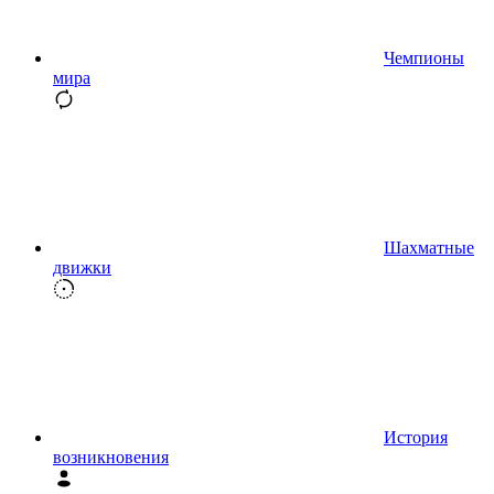
Чемпионы
мира
Шахматные
движки
История
возникновения