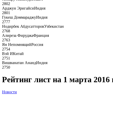
2802
Арджун Эригайси
Индия
2801
Гукеш Доммараджу
Индия
2777
Нодирбек Абдусатторов
Узбекистан
2768
Алиреза Фируджа
Франция
2763
Ян Непомнящий
Россия
2754
Вэй И
Китай
2751
Вишванатан Ананд
Индия
2750
Рейтинг лист на 1 марта 2016 
Новости