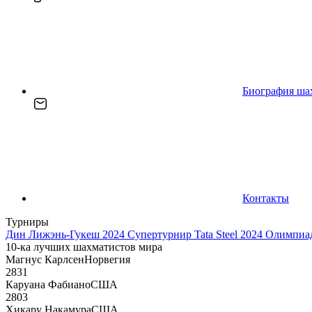
Биография ша
Контакты
Турниры
Дин Лижэнь-Гукеш 2024
Супертурнир Tata Steel 2024
Олимпиад
10-ка лучших шахматистов мира
Магнус Карлсен
Норвегия
2831
Каруана Фабиано
США
2803
Хикару Накамура
США