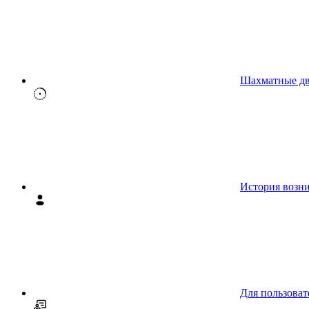
Шахматные д
История возн
Для пользоват