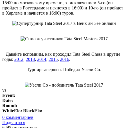
15:00 по московскому времени, за исключением 5-го (он
пройдет в Роттердаме и начнется в 16:00) и 10-го (он пройдет
в Харлеме и начнется в 16:00) туров.
Давайте вспомним, как проходил Tata Steel Chess в другие
годы:
2012
,
2013
,
2014
,
2015
,
2016
.
Турнир завершен. Победил Уэсли Со.
vs
Event:
Date:
Round:
WhiteElo:
BlackElo:
0
комментариев
Поделиться
6 590 просмотров