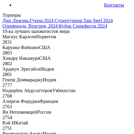
Контакты
Турниры
Дин Лижэнь-Гукеш 2024
Супертурнир Tata Steel 2024
Олимпиада, Венгрия, 2024
Кубок Синкфилда 2024
10-ка лучших шахматистов мира
Магнус Карлсен
Норвегия
2831
Каруана Фабиано
США
2803
Хикару Накамура
США
2802
Арджун Эригайси
Индия
2801
Гукеш Доммараджу
Индия
2777
Нодирбек Абдусатторов
Узбекистан
2768
Алиреза Фируджа
Франция
2763
Ян Непомнящий
Россия
2754
Вэй И
Китай
2751
Вишванатан Ананд
Индия