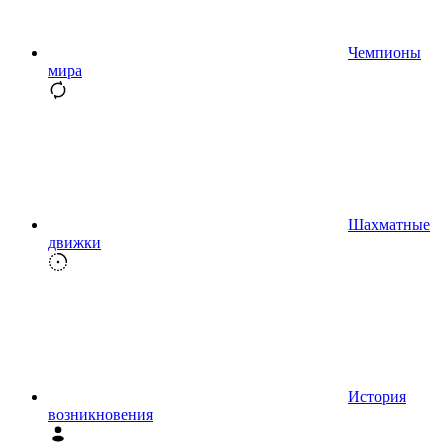
Чемпионы
мира
Шахматные
движки
История
возникновения