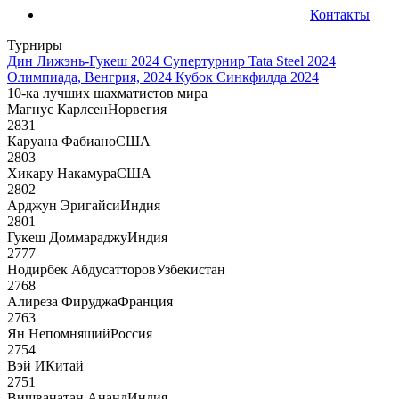
Контакты
Турниры
Дин Лижэнь-Гукеш 2024
Супертурнир Tata Steel 2024
Олимпиада, Венгрия, 2024
Кубок Синкфилда 2024
10-ка лучших шахматистов мира
Магнус Карлсен
Норвегия
2831
Каруана Фабиано
США
2803
Хикару Накамура
США
2802
Арджун Эригайси
Индия
2801
Гукеш Доммараджу
Индия
2777
Нодирбек Абдусатторов
Узбекистан
2768
Алиреза Фируджа
Франция
2763
Ян Непомнящий
Россия
2754
Вэй И
Китай
2751
Вишванатан Ананд
Индия