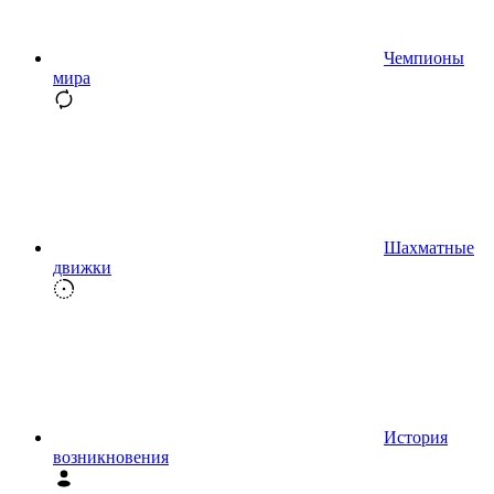
Чемпионы
мира
Шахматные
движки
История
возникновения