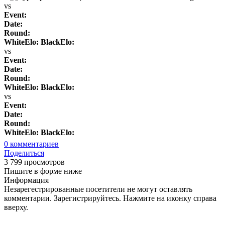
vs
Event:
Date:
Round:
WhiteElo:
BlackElo:
vs
Event:
Date:
Round:
WhiteElo:
BlackElo:
vs
Event:
Date:
Round:
WhiteElo:
BlackElo:
0
комментариев
Поделиться
3 799 просмотров
Пишите в форме ниже
Информация
Незарегестрированные посетители не могут оставлять
комментарии. Зарегистрируйтесь. Нажмите на иконку справа
вверху.