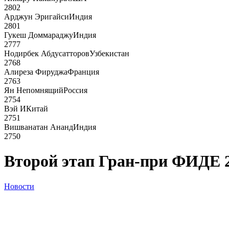
2802
Арджун Эригайси
Индия
2801
Гукеш Доммараджу
Индия
2777
Нодирбек Абдусатторов
Узбекистан
2768
Алиреза Фируджа
Франция
2763
Ян Непомнящий
Россия
2754
Вэй И
Китай
2751
Вишванатан Ананд
Индия
2750
Второй этап Гран-при ФИДЕ 2
Новости