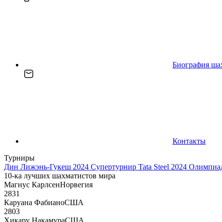
Биография ша
Контакты
Турниры
Дин Лижэнь-Гукеш 2024
Супертурнир Tata Steel 2024
Олимпиад
10-ка лучших шахматистов мира
Магнус Карлсен
Норвегия
2831
Каруана Фабиано
США
2803
Хикару Накамура
США