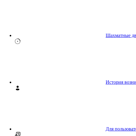
Шахматные д
История возн
Для пользоват