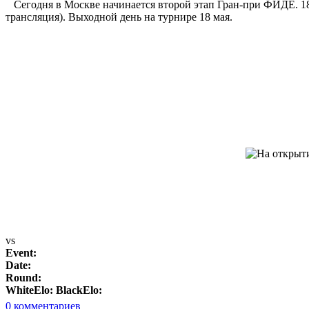
Сегодня в Москве начинается второй этап Гран-при ФИДЕ. 18 
трансляция). Выходной день на турнире 18 мая.
vs
Event:
Date:
Round:
WhiteElo:
BlackElo:
0
комментариев