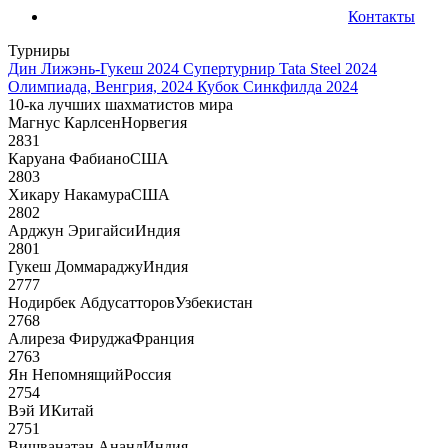
Контакты
Турниры
Дин Лижэнь-Гукеш 2024
Супертурнир Tata Steel 2024
Олимпиада, Венгрия, 2024
Кубок Синкфилда 2024
10-ка лучших шахматистов мира
Магнус Карлсен
Норвегия
2831
Каруана Фабиано
США
2803
Хикару Накамура
США
2802
Арджун Эригайси
Индия
2801
Гукеш Доммараджу
Индия
2777
Нодирбек Абдусатторов
Узбекистан
2768
Алиреза Фируджа
Франция
2763
Ян Непомнящий
Россия
2754
Вэй И
Китай
2751
Вишванатан Ананд
Индия