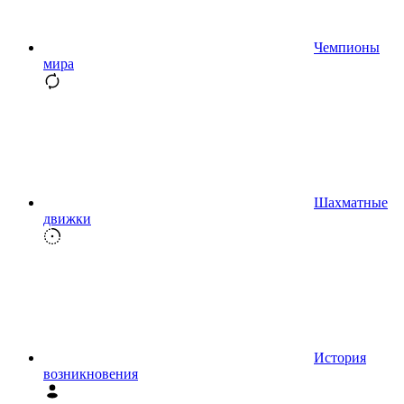
Чемпионы
мира
Шахматные
движки
История
возникновения