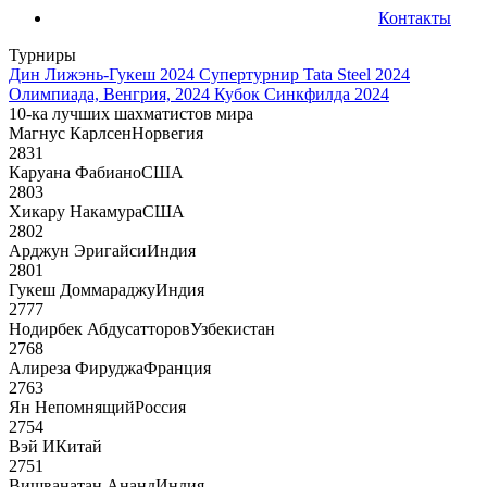
Контакты
Турниры
Дин Лижэнь-Гукеш 2024
Супертурнир Tata Steel 2024
Олимпиада, Венгрия, 2024
Кубок Синкфилда 2024
10-ка лучших шахматистов мира
Магнус Карлсен
Норвегия
2831
Каруана Фабиано
США
2803
Хикару Накамура
США
2802
Арджун Эригайси
Индия
2801
Гукеш Доммараджу
Индия
2777
Нодирбек Абдусатторов
Узбекистан
2768
Алиреза Фируджа
Франция
2763
Ян Непомнящий
Россия
2754
Вэй И
Китай
2751
Вишванатан Ананд
Индия