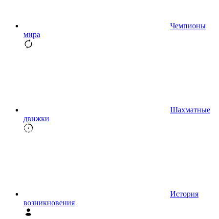
Чемпионы
мира
Шахматные
движки
История
возникновения