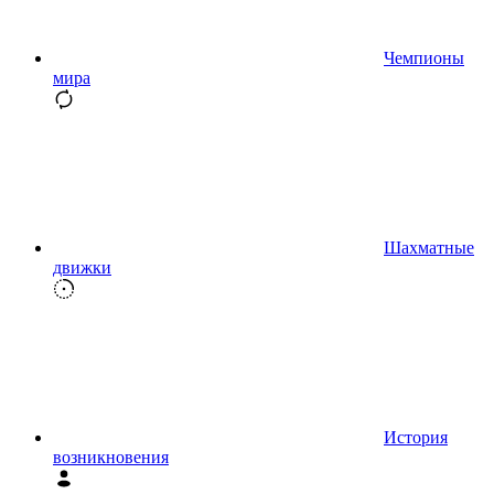
Чемпионы
мира
Шахматные
движки
История
возникновения