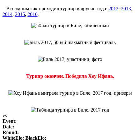
Вспомним как проходил турнир в другие года:
2012
,
2013
,
2014
,
2015
,
2016
.
Турнир окончен. Победила Хоу Ифань.
vs
Event:
Date:
Round:
WhiteElo:
BlackElo: