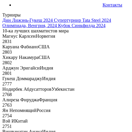
Контакты
Турниры
Дин Лижэнь-Гукеш 2024
Супертурнир Tata Steel 2024
Олимпиада, Венгрия, 2024
Кубок Синкфилда 2024
10-ка лучших шахматистов мира
Магнус Карлсен
Норвегия
2831
Каруана Фабиано
США
2803
Хикару Накамура
США
2802
Арджун Эригайси
Индия
2801
Гукеш Доммараджу
Индия
2777
Нодирбек Абдусатторов
Узбекистан
2768
Алиреза Фируджа
Франция
2763
Ян Непомнящий
Россия
2754
Вэй И
Китай
2751
Вишванатан Ананд
Индия