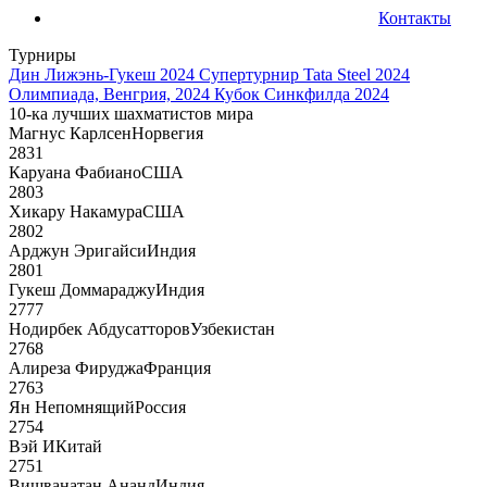
Контакты
Турниры
Дин Лижэнь-Гукеш 2024
Супертурнир Tata Steel 2024
Олимпиада, Венгрия, 2024
Кубок Синкфилда 2024
10-ка лучших шахматистов мира
Магнус Карлсен
Норвегия
2831
Каруана Фабиано
США
2803
Хикару Накамура
США
2802
Арджун Эригайси
Индия
2801
Гукеш Доммараджу
Индия
2777
Нодирбек Абдусатторов
Узбекистан
2768
Алиреза Фируджа
Франция
2763
Ян Непомнящий
Россия
2754
Вэй И
Китай
2751
Вишванатан Ананд
Индия