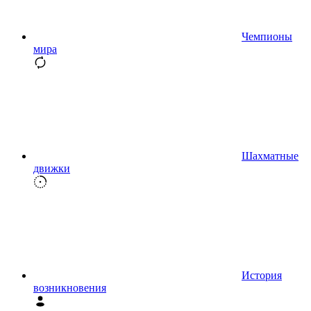
Чемпионы
мира
Шахматные
движки
История
возникновения