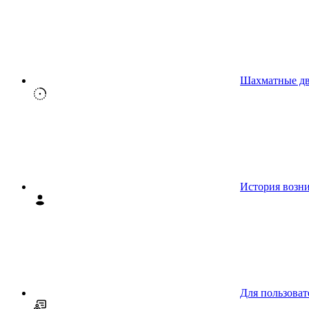
Шахматные д
История возн
Для пользоват