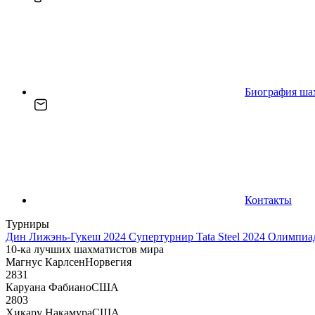
Биография ша
Контакты
Турниры
Дин Лижэнь-Гукеш 2024
Супертурнир Tata Steel 2024
Олимпиад
10-ка лучших шахматистов мира
Магнус Карлсен
Норвегия
2831
Каруана Фабиано
США
2803
Хикару Накамура
США