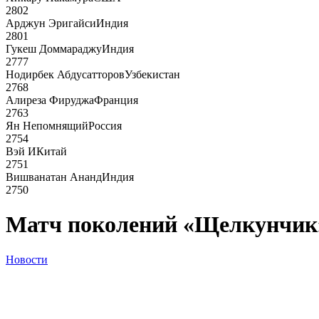
2802
Арджун Эригайси
Индия
2801
Гукеш Доммараджу
Индия
2777
Нодирбек Абдусатторов
Узбекистан
2768
Алиреза Фируджа
Франция
2763
Ян Непомнящий
Россия
2754
Вэй И
Китай
2751
Вишванатан Ананд
Индия
2750
Матч поколений «Щелкунчик»
Новости