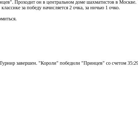
ев". Проходит он в центральном доме шахматистов в Москве. У
лассике за победу начисляется 2 очка, за ничью 1 очко.
омиться.
Турнир завершен. "Короли" победили "Принцев" со счетом 35:2