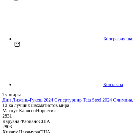
Биография ша
Контакты
Турниры
Дин Лижэнь-Гукеш 2024
Супертурнир Tata Steel 2024
Олимпиад
10-ка лучших шахматистов мира
Магнус Карлсен
Норвегия
2831
Каруана Фабиано
США
2803
Хикару Накамура
США