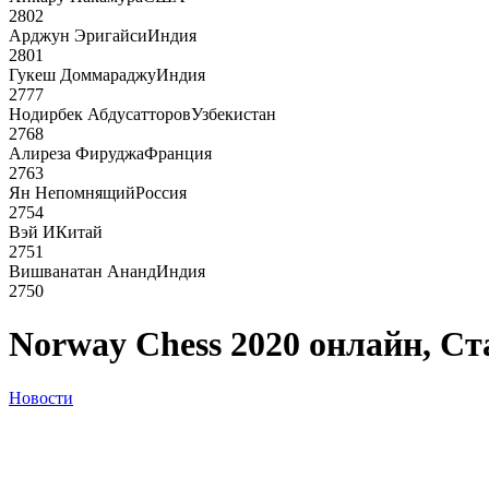
2802
Арджун Эригайси
Индия
2801
Гукеш Доммараджу
Индия
2777
Нодирбек Абдусатторов
Узбекистан
2768
Алиреза Фируджа
Франция
2763
Ян Непомнящий
Россия
2754
Вэй И
Китай
2751
Вишванатан Ананд
Индия
2750
Norway Chess 2020 онлайн, Ст
Новости