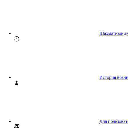
Шахматные д
История возн
Для пользоват