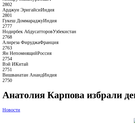
2802
Арджун Эригайси
Индия
2801
Гукеш Доммараджу
Индия
2777
Нодирбек Абдусатторов
Узбекистан
2768
Алиреза Фируджа
Франция
2763
Ян Непомнящий
Россия
2754
Вэй И
Китай
2751
Вишванатан Ананд
Индия
2750
Анатолия Карпова избрали де
Новости