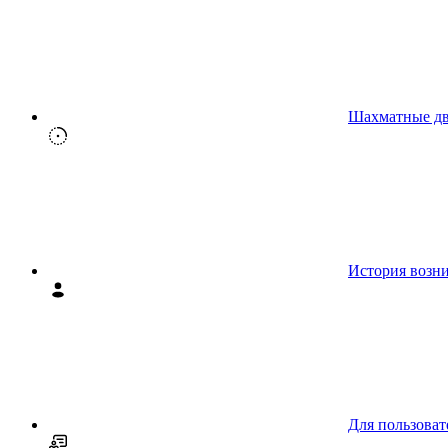
Шахматные д
История возн
Для пользоват