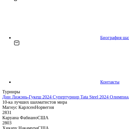
Биография ша
Контакты
Турниры
Дин Лижэнь-Гукеш 2024
Супертурнир Tata Steel 2024
Олимпиад
10-ка лучших шахматистов мира
Магнус Карлсен
Норвегия
2831
Каруана Фабиано
США
2803
Хикару Накамура
США