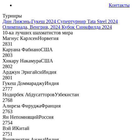
Контакты
Турниры
Дин Лижэнь-Гукеш 2024
Супертурнир Tata Steel 2024
Олимпиада, Венгрия, 2024
Кубок Синкфилда 2024
10-ка лучших шахматистов мира
Магнус Карлсен
Норвегия
2831
Каруана Фабиано
США
2803
Хикару Накамура
США
2802
Арджун Эригайси
Индия
2801
Гукеш Доммараджу
Индия
2777
Нодирбек Абдусатторов
Узбекистан
2768
Алиреза Фируджа
Франция
2763
Ян Непомнящий
Россия
2754
Вэй И
Китай
2751
Вишванатан Ананд
Индия