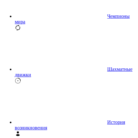
Чемпионы
мира
Шахматные
движки
История
возникновения