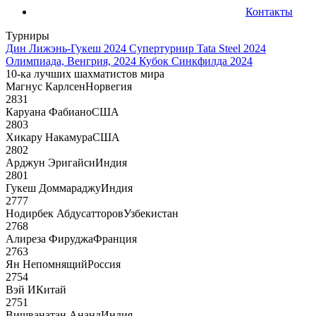
Контакты
Турниры
Дин Лижэнь-Гукеш 2024
Супертурнир Tata Steel 2024
Олимпиада, Венгрия, 2024
Кубок Синкфилда 2024
10-ка лучших шахматистов мира
Магнус Карлсен
Норвегия
2831
Каруана Фабиано
США
2803
Хикару Накамура
США
2802
Арджун Эригайси
Индия
2801
Гукеш Доммараджу
Индия
2777
Нодирбек Абдусатторов
Узбекистан
2768
Алиреза Фируджа
Франция
2763
Ян Непомнящий
Россия
2754
Вэй И
Китай
2751
Вишванатан Ананд
Индия