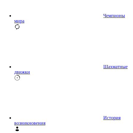
Чемпионы
мира
Шахматные
движки
История
возникновения