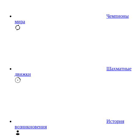
Чемпионы
мира
Шахматные
движки
История
возникновения