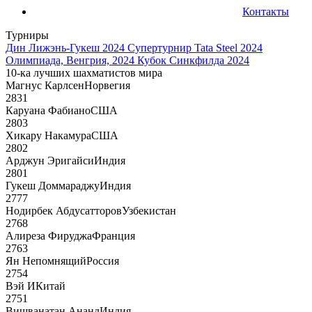
Контакты
Турниры
Дин Лижэнь-Гукеш 2024
Супертурнир Tata Steel 2024
Олимпиада, Венгрия, 2024
Кубок Синкфилда 2024
10-ка лучших шахматистов мира
Магнус Карлсен
Норвегия
2831
Каруана Фабиано
США
2803
Хикару Накамура
США
2802
Арджун Эригайси
Индия
2801
Гукеш Доммараджу
Индия
2777
Нодирбек Абдусатторов
Узбекистан
2768
Алиреза Фируджа
Франция
2763
Ян Непомнящий
Россия
2754
Вэй И
Китай
2751
Вишванатан Ананд
Индия