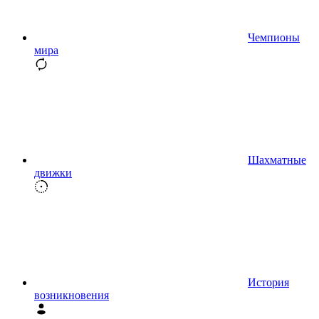
Чемпионы
мира
Шахматные
движки
История
возникновения