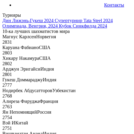
Контакты
Турниры
Дин Лижэнь-Гукеш 2024
Супертурнир Tata Steel 2024
Олимпиада, Венгрия, 2024
Кубок Синкфилда 2024
10-ка лучших шахматистов мира
Магнус Карлсен
Норвегия
2831
Каруана Фабиано
США
2803
Хикару Накамура
США
2802
Арджун Эригайси
Индия
2801
Гукеш Доммараджу
Индия
2777
Нодирбек Абдусатторов
Узбекистан
2768
Алиреза Фируджа
Франция
2763
Ян Непомнящий
Россия
2754
Вэй И
Китай
2751
Вишванатан Ананд
Индия