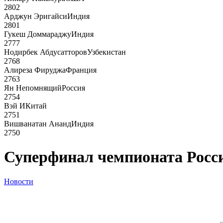
2802
Арджун Эригайси
Индия
2801
Гукеш Доммараджу
Индия
2777
Нодирбек Абдусатторов
Узбекистан
2768
Алиреза Фируджа
Франция
2763
Ян Непомнящий
Россия
2754
Вэй И
Китай
2751
Вишванатан Ананд
Индия
2750
Суперфинал чемпионата Росс
Новости