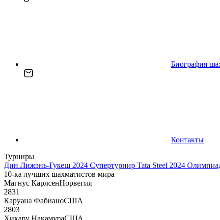
Биография ша
Контакты
Турниры
Дин Лижэнь-Гукеш 2024
Супертурнир Tata Steel 2024
Олимпиад
10-ка лучших шахматистов мира
Магнус Карлсен
Норвегия
2831
Каруана Фабиано
США
2803
Хикару Накамура
США