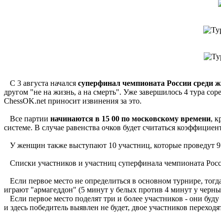
С 3 августа начался
суперфинал чемпионата России среди 
другом "не на жизнь, а на смерть". Уже завершилось 4 тура с
ChessOK.net приносит извинения за это.
Все партии
начинаются в 15 00 по московскому времени
, 
системе. В случае равенства очков будет считаться коэффициен
У женщин также выступают 10 участниц, которые проведут 9 
Списки участников и участниц суперфинала чемпионата Росс
Если первое место не определиться в основном турнире, тогда
играют "армагеддон" (5 минут у белых против 4 минут у черных,
Если первое место поделят три и более участников - они буду 
и здесь победитель выявлен не будет, двое участников переходя