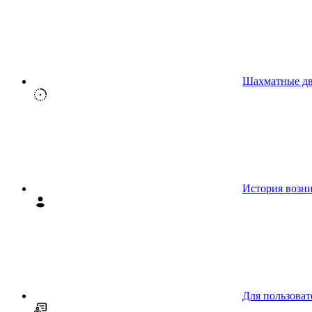
Шахматные д
История возн
Для пользоват