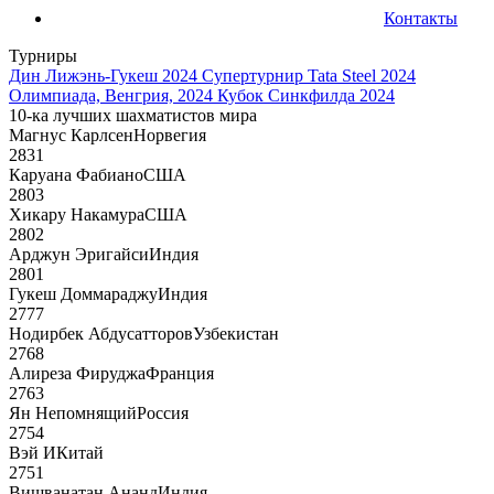
Контакты
Турниры
Дин Лижэнь-Гукеш 2024
Супертурнир Tata Steel 2024
Олимпиада, Венгрия, 2024
Кубок Синкфилда 2024
10-ка лучших шахматистов мира
Магнус Карлсен
Норвегия
2831
Каруана Фабиано
США
2803
Хикару Накамура
США
2802
Арджун Эригайси
Индия
2801
Гукеш Доммараджу
Индия
2777
Нодирбек Абдусатторов
Узбекистан
2768
Алиреза Фируджа
Франция
2763
Ян Непомнящий
Россия
2754
Вэй И
Китай
2751
Вишванатан Ананд
Индия