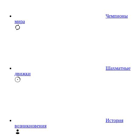
Чемпионы
мира
Шахматные
движки
История
возникновения