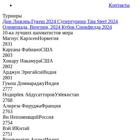
Контакты
Турниры
Дин Лижэнь-Гукеш 2024
Супертурнир Tata Steel 2024
Олимпиада, Венгрия, 2024
Кубок Синкфилда 2024
10-ка лучших шахматистов мира
Магнус Карлсен
Норвегия
2831
Каруана Фабиано
США
2803
Хикару Накамура
США
2802
Арджун Эригайси
Индия
2801
Гукеш Доммараджу
Индия
2777
Нодирбек Абдусатторов
Узбекистан
2768
Алиреза Фируджа
Франция
2763
Ян Непомнящий
Россия
2754
Вэй И
Китай
2751
Вишванатан Ананд
Индия