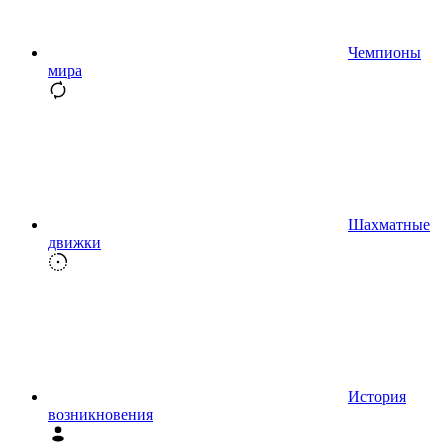
Чемпионы
мира
Шахматные
движки
История
возникновения