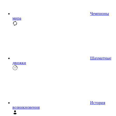
Чемпионы
мира
Шахматные
движки
История
возникновения