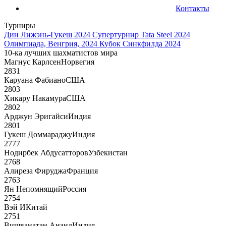
Контакты
Турниры
Дин Лижэнь-Гукеш 2024
Супертурнир Tata Steel 2024
Олимпиада, Венгрия, 2024
Кубок Синкфилда 2024
10-ка лучших шахматистов мира
Магнус Карлсен
Норвегия
2831
Каруана Фабиано
США
2803
Хикару Накамура
США
2802
Арджун Эригайси
Индия
2801
Гукеш Доммараджу
Индия
2777
Нодирбек Абдусатторов
Узбекистан
2768
Алиреза Фируджа
Франция
2763
Ян Непомнящий
Россия
2754
Вэй И
Китай
2751
Вишванатан Ананд
Индия