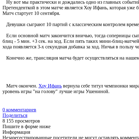
Ну вот мы практически и дождались одно из главных событий
Претенденткой в этом матче является Хоу Ифань, которая уж
Матч стартует 10 сентября.
Девушки сыграют 10 партий с классическим контролем времени.
Если основной матч закончится вничью, тогда соперницы сыгра
блиц - 5 мин. +3 сек. на ход. Если пять таких мини-блиц-матче
хода появляется 3-х секундная добавка за ход. Ничья в пользу ч
Конечно же, трансляция матча будет осуществляться на нашем
Матч окончен.
Хоу Ифань
вернула себе титул чемпионки мира
уровень игры "на голову" лучше игры Ушениной.
0
комментариев
Поделиться
8 155 просмотров
Пишите в форме ниже
Информация
Незарегестрированные посетители не могут оставлять коммента