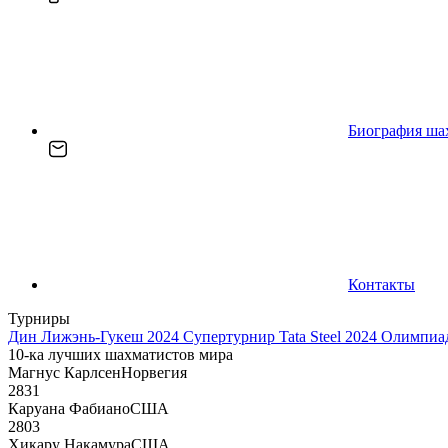
Биография ша
Контакты
Турниры
Дин Лижэнь-Гукеш 2024
Супертурнир Tata Steel 2024
Олимпиад
10-ка лучших шахматистов мира
Магнус Карлсен
Норвегия
2831
Каруана Фабиано
США
2803
Хикару Накамура
США