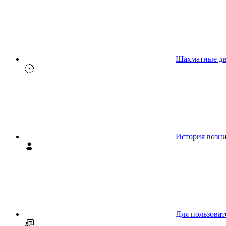
Шахматные д
История возн
Для пользоват