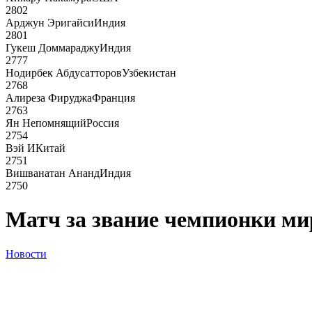
2802
Арджун Эригайси
Индия
2801
Гукеш Доммараджу
Индия
2777
Нодирбек Абдусатторов
Узбекистан
2768
Алиреза Фируджа
Франция
2763
Ян Непомнящий
Россия
2754
Вэй И
Китай
2751
Вишванатан Ананд
Индия
2750
Матч за звание чемпионки ми
Новости