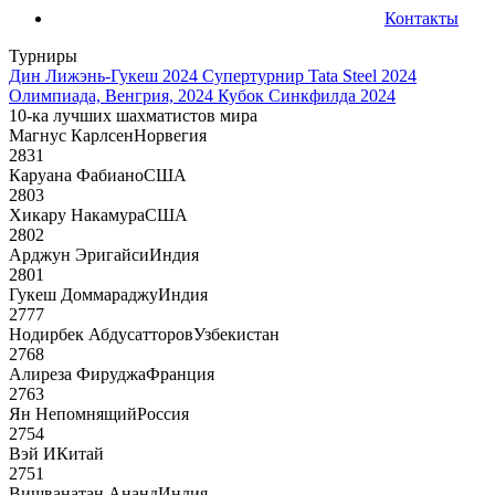
Контакты
Турниры
Дин Лижэнь-Гукеш 2024
Супертурнир Tata Steel 2024
Олимпиада, Венгрия, 2024
Кубок Синкфилда 2024
10-ка лучших шахматистов мира
Магнус Карлсен
Норвегия
2831
Каруана Фабиано
США
2803
Хикару Накамура
США
2802
Арджун Эригайси
Индия
2801
Гукеш Доммараджу
Индия
2777
Нодирбек Абдусатторов
Узбекистан
2768
Алиреза Фируджа
Франция
2763
Ян Непомнящий
Россия
2754
Вэй И
Китай
2751
Вишванатан Ананд
Индия