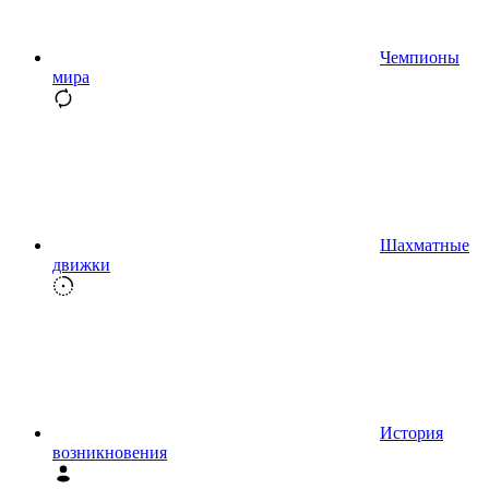
Чемпионы
мира
Шахматные
движки
История
возникновения