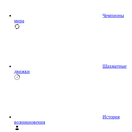
Чемпионы
мира
Шахматные
движки
История
возникновения