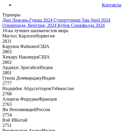
Контакты
Турниры
Дин Лижэнь-Гукеш 2024
Супертурнир Tata Steel 2024
Олимпиада, Венгрия, 2024
Кубок Синкфилда 2024
10-ка лучших шахматистов мира
Магнус Карлсен
Норвегия
2831
Каруана Фабиано
США
2803
Хикару Накамура
США
2802
Арджун Эригайси
Индия
2801
Гукеш Доммараджу
Индия
2777
Нодирбек Абдусатторов
Узбекистан
2768
Алиреза Фируджа
Франция
2763
Ян Непомнящий
Россия
2754
Вэй И
Китай
2751
Вишванатан Ананд
Индия